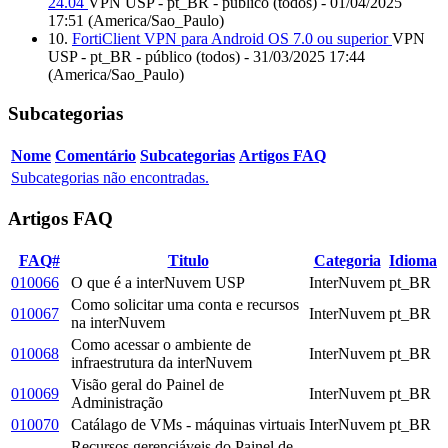
24.04
VPN USP - pt_BR - público (todos) - 01/04/2025
17:51 (America/Sao_Paulo)
10.
FortiClient VPN para Android OS 7.0 ou superior
VPN
USP - pt_BR - público (todos) - 31/03/2025 17:44
(America/Sao_Paulo)
Subcategorias
Nome
Comentário
Subcategorias
Artigos FAQ
Subcategorias não encontradas.
Artigos FAQ
FAQ#
Titulo
Categoria
Idioma
010066
O que é a interNuvem USP
InterNuvem
pt_BR
Como solicitar uma conta e recursos
010067
InterNuvem
pt_BR
na interNuvem
Como acessar o ambiente de
010068
InterNuvem
pt_BR
infraestrutura da interNuvem
Visão geral do Painel de
010069
InterNuvem
pt_BR
Administração
010070
Catálago de VMs - máquinas virtuais
InterNuvem
pt_BR
Recursos gerenciáveis do Painel de