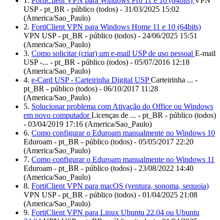
1.
FortiClient VPN para Windows Pro 11 e 10 (64bits)
VPN
USP - pt_BR - público (todos) - 31/03/2025 15:02
(America/Sao_Paulo)
2.
FortiClient VPN para Windows Home 11 e 10 (64bits)
VPN USP - pt_BR - público (todos) - 24/06/2025 15:51
(America/Sao_Paulo)
3.
Como solicitar (criar) um e-mail USP de uso pessoal
E-mail
USP -... - pt_BR - público (todos) - 05/07/2016 12:18
(America/Sao_Paulo)
4.
e-Card USP - Carteirinha Digital USP
Carteirinha ... -
pt_BR - público (todos) - 06/10/2017 11:28
(America/Sao_Paulo)
5.
Solucionar problema com Ativação do Office ou Windows
em novo computador
Licenças de ... - pt_BR - público (todos)
- 03/04/2019 17:16 (America/Sao_Paulo)
6.
Como configurar o Eduroam manualmente no Windows 10
Eduroam - pt_BR - público (todos) - 05/05/2017 22:20
(America/Sao_Paulo)
7.
Como configurar o Eduroam manualmente no Windows 11
Eduroam - pt_BR - público (todos) - 23/08/2022 14:40
(America/Sao_Paulo)
8.
FortiClient VPN para macOS (ventura, sonoma, sequoia)
VPN USP - pt_BR - público (todos) - 01/04/2025 21:08
(America/Sao_Paulo)
9.
FortiClient VPN para Linux Ubuntu 22.04 ou Ubuntu