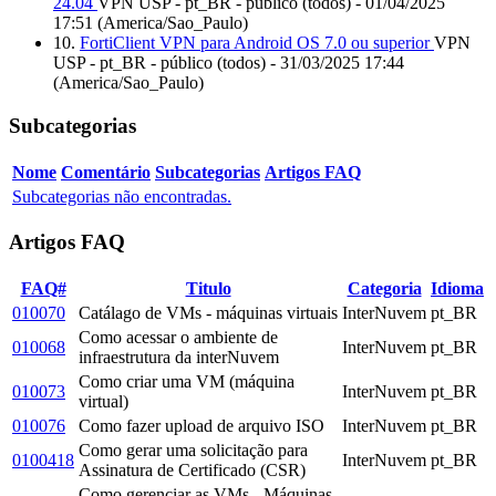
24.04
VPN USP - pt_BR - público (todos) - 01/04/2025
17:51 (America/Sao_Paulo)
10.
FortiClient VPN para Android OS 7.0 ou superior
VPN
USP - pt_BR - público (todos) - 31/03/2025 17:44
(America/Sao_Paulo)
Subcategorias
Nome
Comentário
Subcategorias
Artigos FAQ
Subcategorias não encontradas.
Artigos FAQ
FAQ#
Titulo
Categoria
Idioma
010070
Catálago de VMs - máquinas virtuais
InterNuvem
pt_BR
Como acessar o ambiente de
010068
InterNuvem
pt_BR
infraestrutura da interNuvem
Como criar uma VM (máquina
010073
InterNuvem
pt_BR
virtual)
010076
Como fazer upload de arquivo ISO
InterNuvem
pt_BR
Como gerar uma solicitação para
0100418
InterNuvem
pt_BR
Assinatura de Certificado (CSR)
Como gerenciar as VMs - Máquinas