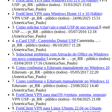
1.
FortiClient VPN para Windows Pro 11 e 10 (64bits)
VPN
USP - pt_BR - público (todos) - 31/03/2025 15:02
(America/Sao_Paulo)
2.
FortiClient VPN para Windows Home 11 e 10 (64bits)
VPN USP - pt_BR - público (todos) - 24/06/2025 15:51
(America/Sao_Paulo)
3.
Como solicitar (criar) um e-mail USP de uso pessoal
E-mail
USP -... - pt_BR - público (todos) - 05/07/2016 12:18
(America/Sao_Paulo)
4.
e-Card USP - Carteirinha Digital USP
Carteirinha ... -
pt_BR - público (todos) - 06/10/2017 11:28
(America/Sao_Paulo)
5.
Solucionar problema com Ativação do Office ou Windows
em novo computador
Licenças de ... - pt_BR - público (todos)
- 03/04/2019 17:16 (America/Sao_Paulo)
6.
Como configurar o Eduroam manualmente no Windows 10
Eduroam - pt_BR - público (todos) - 05/05/2017 22:20
(America/Sao_Paulo)
7.
Como configurar o Eduroam manualmente no Windows 11
Eduroam - pt_BR - público (todos) - 23/08/2022 14:40
(America/Sao_Paulo)
8.
FortiClient VPN para macOS (ventura, sonoma, sequoia)
VPN USP - pt_BR - público (todos) - 01/04/2025 21:08
(America/Sao_Paulo)
9.
FortiClient VPN para Linux Ubuntu 22.04 ou Ubuntu