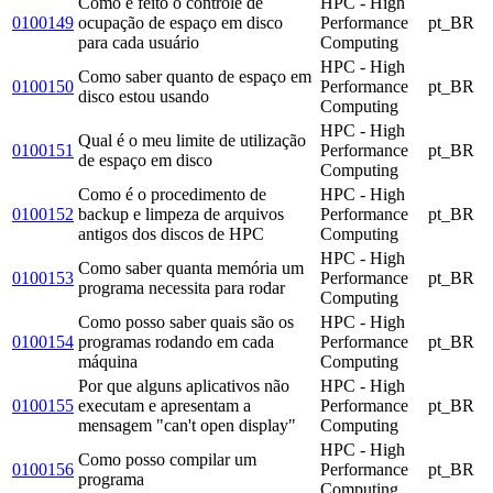
Como é feito o controle de
HPC - High
0100149
ocupação de espaço em disco
Performance
pt_BR
para cada usuário
Computing
HPC - High
Como saber quanto de espaço em
0100150
Performance
pt_BR
disco estou usando
Computing
HPC - High
Qual é o meu limite de utilização
0100151
Performance
pt_BR
de espaço em disco
Computing
Como é o procedimento de
HPC - High
0100152
backup e limpeza de arquivos
Performance
pt_BR
antigos dos discos de HPC
Computing
HPC - High
Como saber quanta memória um
0100153
Performance
pt_BR
programa necessita para rodar
Computing
Como posso saber quais são os
HPC - High
0100154
programas rodando em cada
Performance
pt_BR
máquina
Computing
Por que alguns aplicativos não
HPC - High
0100155
executam e apresentam a
Performance
pt_BR
mensagem "can't open display"
Computing
HPC - High
Como posso compilar um
0100156
Performance
pt_BR
programa
Computing