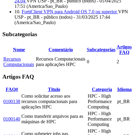
24.04
VPN USP - pt_BR - público (todos) - 01/04/2025
17:51 (America/Sao_Paulo)
10.
FortiClient VPN para Android OS 7.0 ou superior
VPN
USP - pt_BR - público (todos) - 31/03/2025 17:44
(America/Sao_Paulo)
Subcategorias
Artigos
Nome
Comentário
Subcategorias
FAQ
Recursos
Recursos Computacionais
0
2
Computacionais
para aplicações HPC
Artigos FAQ
FAQ#
Titulo
Categoria
Idioma
Como solicitar acesso aos
HPC - High
0100138
recursos computacionais para
Performance
pt_BR
aplicações HPC
Computing
HPC - High
Como transferir arquivos para as
0100140
Performance
pt_BR
máquinas de HPC
Computing
HPC - High
Como submeter jobs nas