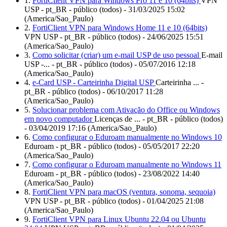
1.
FortiClient VPN para Windows Pro 11 e 10 (64bits)
VPN
USP - pt_BR - público (todos) - 31/03/2025 15:02
(America/Sao_Paulo)
2.
FortiClient VPN para Windows Home 11 e 10 (64bits)
VPN USP - pt_BR - público (todos) - 24/06/2025 15:51
(America/Sao_Paulo)
3.
Como solicitar (criar) um e-mail USP de uso pessoal
E-mail
USP -... - pt_BR - público (todos) - 05/07/2016 12:18
(America/Sao_Paulo)
4.
e-Card USP - Carteirinha Digital USP
Carteirinha ... -
pt_BR - público (todos) - 06/10/2017 11:28
(America/Sao_Paulo)
5.
Solucionar problema com Ativação do Office ou Windows
em novo computador
Licenças de ... - pt_BR - público (todos)
- 03/04/2019 17:16 (America/Sao_Paulo)
6.
Como configurar o Eduroam manualmente no Windows 10
Eduroam - pt_BR - público (todos) - 05/05/2017 22:20
(America/Sao_Paulo)
7.
Como configurar o Eduroam manualmente no Windows 11
Eduroam - pt_BR - público (todos) - 23/08/2022 14:40
(America/Sao_Paulo)
8.
FortiClient VPN para macOS (ventura, sonoma, sequoia)
VPN USP - pt_BR - público (todos) - 01/04/2025 21:08
(America/Sao_Paulo)
9.
FortiClient VPN para Linux Ubuntu 22.04 ou Ubuntu