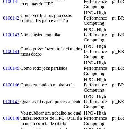
0100141
Performance
pt_BR
máquinas de HPC
Computing
HPC - High
Como verificar os processos
0100142
Performance
pt_BR
submetidos para execução
Computing
HPC - High
0100143
Não consigo compilar
Performance
pt_BR
Computing
HPC - High
Como posso fazer um backup dos
0100144
Performance
pt_BR
meus dados
Computing
HPC - High
0100145
Como rodo jobs paralelos
Performance
pt_BR
Computing
HPC - High
0100146
Como eu mudo a minha senha
Performance
pt_BR
Computing
HPC - High
0100147
Quais as filas para processamento
Performance
pt_BR
Computing
Vou publicar um trabalho no qual
HPC - High
0100148
utilizei recursos de HPC. Qual é a
Performance
pt_BR
maneira correta de citá-lo
Computing