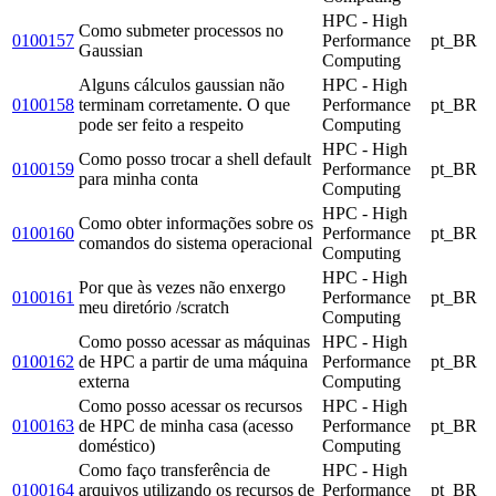
HPC - High
Como submeter processos no
0100157
Performance
pt_BR
Gaussian
Computing
Alguns cálculos gaussian não
HPC - High
0100158
terminam corretamente. O que
Performance
pt_BR
pode ser feito a respeito
Computing
HPC - High
Como posso trocar a shell default
0100159
Performance
pt_BR
para minha conta
Computing
HPC - High
Como obter informações sobre os
0100160
Performance
pt_BR
comandos do sistema operacional
Computing
HPC - High
Por que às vezes não enxergo
0100161
Performance
pt_BR
meu diretório /scratch
Computing
Como posso acessar as máquinas
HPC - High
0100162
de HPC a partir de uma máquina
Performance
pt_BR
externa
Computing
Como posso acessar os recursos
HPC - High
0100163
de HPC de minha casa (acesso
Performance
pt_BR
doméstico)
Computing
Como faço transferência de
HPC - High
0100164
arquivos utilizando os recursos de
Performance
pt_BR