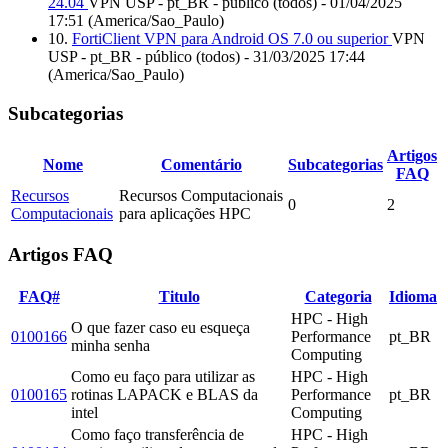
24.04
VPN USP - pt_BR - público (todos) - 01/04/2025
17:51 (America/Sao_Paulo)
10.
FortiClient VPN para Android OS 7.0 ou superior
VPN
USP - pt_BR - público (todos) - 31/03/2025 17:44
(America/Sao_Paulo)
Subcategorias
Artigos
Nome
Comentário
Subcategorias
FAQ
Recursos
Recursos Computacionais
0
2
Computacionais
para aplicações HPC
Artigos FAQ
FAQ#
Titulo
Categoria
Idioma
HPC - High
O que fazer caso eu esqueça
0100166
Performance
pt_BR
minha senha
Computing
Como eu faço para utilizar as
HPC - High
0100165
rotinas LAPACK e BLAS da
Performance
pt_BR
intel
Computing
Como faço transferência de
HPC - High