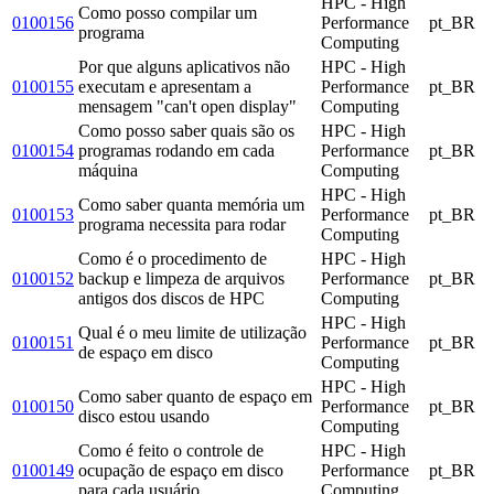
HPC - High
Como posso compilar um
0100156
Performance
pt_BR
programa
Computing
Por que alguns aplicativos não
HPC - High
0100155
executam e apresentam a
Performance
pt_BR
mensagem "can't open display"
Computing
Como posso saber quais são os
HPC - High
0100154
programas rodando em cada
Performance
pt_BR
máquina
Computing
HPC - High
Como saber quanta memória um
0100153
Performance
pt_BR
programa necessita para rodar
Computing
Como é o procedimento de
HPC - High
0100152
backup e limpeza de arquivos
Performance
pt_BR
antigos dos discos de HPC
Computing
HPC - High
Qual é o meu limite de utilização
0100151
Performance
pt_BR
de espaço em disco
Computing
HPC - High
Como saber quanto de espaço em
0100150
Performance
pt_BR
disco estou usando
Computing
Como é feito o controle de
HPC - High
0100149
ocupação de espaço em disco
Performance
pt_BR
para cada usuário
Computing