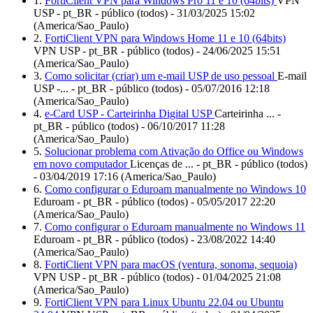
1.
FortiClient VPN para Windows Pro 11 e 10 (64bits)
VPN
USP - pt_BR - público (todos) - 31/03/2025 15:02
(America/Sao_Paulo)
2.
FortiClient VPN para Windows Home 11 e 10 (64bits)
VPN USP - pt_BR - público (todos) - 24/06/2025 15:51
(America/Sao_Paulo)
3.
Como solicitar (criar) um e-mail USP de uso pessoal
E-mail
USP -... - pt_BR - público (todos) - 05/07/2016 12:18
(America/Sao_Paulo)
4.
e-Card USP - Carteirinha Digital USP
Carteirinha ... -
pt_BR - público (todos) - 06/10/2017 11:28
(America/Sao_Paulo)
5.
Solucionar problema com Ativação do Office ou Windows
em novo computador
Licenças de ... - pt_BR - público (todos)
- 03/04/2019 17:16 (America/Sao_Paulo)
6.
Como configurar o Eduroam manualmente no Windows 10
Eduroam - pt_BR - público (todos) - 05/05/2017 22:20
(America/Sao_Paulo)
7.
Como configurar o Eduroam manualmente no Windows 11
Eduroam - pt_BR - público (todos) - 23/08/2022 14:40
(America/Sao_Paulo)
8.
FortiClient VPN para macOS (ventura, sonoma, sequoia)
VPN USP - pt_BR - público (todos) - 01/04/2025 21:08
(America/Sao_Paulo)
9.
FortiClient VPN para Linux Ubuntu 22.04 ou Ubuntu