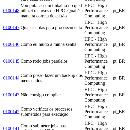
Vou publicar um trabalho no qual
HPC - High
0100148
utilizei recursos de HPC. Qual é a
Performance
pt_BR
maneira correta de citá-lo
Computing
HPC - High
0100147
Quais as filas para processamento
Performance
pt_BR
Computing
HPC - High
0100146
Como eu mudo a minha senha
Performance
pt_BR
Computing
HPC - High
0100145
Como rodo jobs paralelos
Performance
pt_BR
Computing
HPC - High
Como posso fazer um backup dos
0100144
Performance
pt_BR
meus dados
Computing
HPC - High
0100143
Não consigo compilar
Performance
pt_BR
Computing
HPC - High
Como verificar os processos
0100142
Performance
pt_BR
submetidos para execução
Computing
HPC - High
Como submeter jobs nas
0100141
Performance
pt_BR