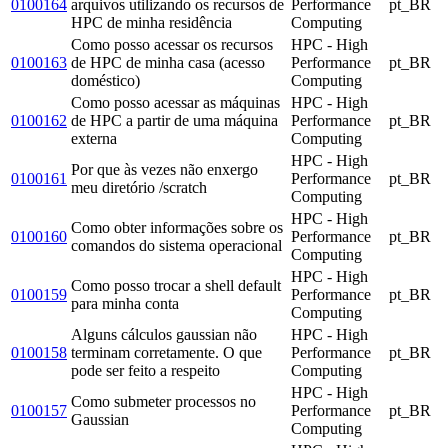
0100164
arquivos utilizando os recursos de
Performance
pt_BR
HPC de minha residência
Computing
Como posso acessar os recursos
HPC - High
0100163
de HPC de minha casa (acesso
Performance
pt_BR
doméstico)
Computing
Como posso acessar as máquinas
HPC - High
0100162
de HPC a partir de uma máquina
Performance
pt_BR
externa
Computing
HPC - High
Por que às vezes não enxergo
0100161
Performance
pt_BR
meu diretório /scratch
Computing
HPC - High
Como obter informações sobre os
0100160
Performance
pt_BR
comandos do sistema operacional
Computing
HPC - High
Como posso trocar a shell default
0100159
Performance
pt_BR
para minha conta
Computing
Alguns cálculos gaussian não
HPC - High
0100158
terminam corretamente. O que
Performance
pt_BR
pode ser feito a respeito
Computing
HPC - High
Como submeter processos no
0100157
Performance
pt_BR
Gaussian
Computing