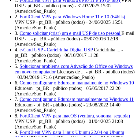
1.
FortiClient VPN para Windows Pro 11 e 10 (64bits)
VPN
USP - pt_BR - público (todos) - 31/03/2025 15:02
(America/Sao_Paulo)
2.
FortiClient VPN para Windows Home 11 e 10 (64bits)
VPN USP - pt_BR - público (todos) - 24/06/2025 15:51
(America/Sao_Paulo)
3.
Como solicitar (criar) um e-mail USP de uso pessoal
E-mail
USP -... - pt_BR - público (todos) - 05/07/2016 12:18
(America/Sao_Paulo)
4.
e-Card USP - Carteirinha Digital USP
Carteirinha ... -
pt_BR - público (todos) - 06/10/2017 11:28
(America/Sao_Paulo)
5.
Solucionar problema com Ativação do Office ou Windows
em novo computador
Licenças de ... - pt_BR - público (todos)
- 03/04/2019 17:16 (America/Sao_Paulo)
6.
Como configurar o Eduroam manualmente no Windows 10
Eduroam - pt_BR - público (todos) - 05/05/2017 22:20
(America/Sao_Paulo)
7.
Como configurar o Eduroam manualmente no Windows 11
Eduroam - pt_BR - público (todos) - 23/08/2022 14:40
(America/Sao_Paulo)
8.
FortiClient VPN para macOS (ventura, sonoma, sequoia)
VPN USP - pt_BR - público (todos) - 01/04/2025 21:08
(America/Sao_Paulo)
9.
FortiClient VPN para Linux Ubuntu 22.04 ou Ubuntu