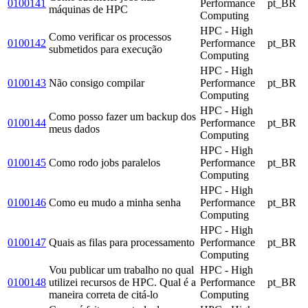
0100141
Performance
pt_BR
máquinas de HPC
Computing
HPC - High
Como verificar os processos
0100142
Performance
pt_BR
submetidos para execução
Computing
HPC - High
0100143
Não consigo compilar
Performance
pt_BR
Computing
HPC - High
Como posso fazer um backup dos
0100144
Performance
pt_BR
meus dados
Computing
HPC - High
0100145
Como rodo jobs paralelos
Performance
pt_BR
Computing
HPC - High
0100146
Como eu mudo a minha senha
Performance
pt_BR
Computing
HPC - High
0100147
Quais as filas para processamento
Performance
pt_BR
Computing
Vou publicar um trabalho no qual
HPC - High
0100148
utilizei recursos de HPC. Qual é a
Performance
pt_BR
maneira correta de citá-lo
Computing