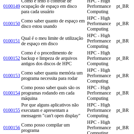
Como é feito o controle de
HPC - High
0100149
ocupação de espaço em disco
Performance
pt_BR
para cada usuário
Computing
HPC - High
Como saber quanto de espaço em
0100150
Performance
pt_BR
disco estou usando
Computing
HPC - High
Qual é o meu limite de utilização
0100151
Performance
pt_BR
de espaço em disco
Computing
Como é o procedimento de
HPC - High
0100152
backup e limpeza de arquivos
Performance
pt_BR
antigos dos discos de HPC
Computing
HPC - High
Como saber quanta memória um
0100153
Performance
pt_BR
programa necessita para rodar
Computing
Como posso saber quais são os
HPC - High
0100154
programas rodando em cada
Performance
pt_BR
máquina
Computing
Por que alguns aplicativos não
HPC - High
0100155
executam e apresentam a
Performance
pt_BR
mensagem "can't open display"
Computing
HPC - High
Como posso compilar um
0100156
Performance
pt_BR
programa
Computing