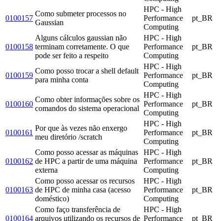
HPC - High
Como submeter processos no
0100157
Performance
pt_BR
Gaussian
Computing
Alguns cálculos gaussian não
HPC - High
0100158
terminam corretamente. O que
Performance
pt_BR
pode ser feito a respeito
Computing
HPC - High
Como posso trocar a shell default
0100159
Performance
pt_BR
para minha conta
Computing
HPC - High
Como obter informações sobre os
0100160
Performance
pt_BR
comandos do sistema operacional
Computing
HPC - High
Por que às vezes não enxergo
0100161
Performance
pt_BR
meu diretório /scratch
Computing
Como posso acessar as máquinas
HPC - High
0100162
de HPC a partir de uma máquina
Performance
pt_BR
externa
Computing
Como posso acessar os recursos
HPC - High
0100163
de HPC de minha casa (acesso
Performance
pt_BR
doméstico)
Computing
Como faço transferência de
HPC - High
0100164
arquivos utilizando os recursos de
Performance
pt_BR