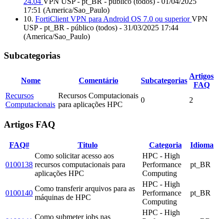
24.04
VPN USP - pt_BR - público (todos) - 01/04/2025
17:51 (America/Sao_Paulo)
10.
FortiClient VPN para Android OS 7.0 ou superior
VPN
USP - pt_BR - público (todos) - 31/03/2025 17:44
(America/Sao_Paulo)
Subcategorias
Artigos
Nome
Comentário
Subcategorias
FAQ
Recursos
Recursos Computacionais
0
2
Computacionais
para aplicações HPC
Artigos FAQ
FAQ#
Titulo
Categoria
Idioma
Como solicitar acesso aos
HPC - High
0100138
recursos computacionais para
Performance
pt_BR
aplicações HPC
Computing
HPC - High
Como transferir arquivos para as
0100140
Performance
pt_BR
máquinas de HPC
Computing
HPC - High
Como submeter jobs nas