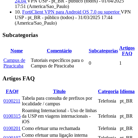
24.04
VPN USP - pt_BR - público (todos) - 01/04/2025
17:51 (America/Sao_Paulo)
10.
FortiClient VPN para Android OS 7.0 ou superior
VPN
USP - pt_BR - público (todos) - 31/03/2025 17:44
(America/Sao_Paulo)
Subcategorias
Artigos
Nome
Comentário
Subcategorias
FAQ
Campus de
Tutoriais específicos para o
0
1
Piracicaba
Campus de Piracicaba
Artigos FAQ
FAQ#
Titulo
Categoria
Idioma
Tabela para consulta de prefixos por
0100211
Telefonia
pt_BR
localidade / campus
Roaming Internacional - Uso de linhas
0100315
da USP em viagens internacionais -
Telefonia
pt_BR
iOS
0100201
Como efetuar uma rechamada
Telefonia
pt_BR
Como efetuar uma ligação interna
0100197
Telefonia
pt_BR