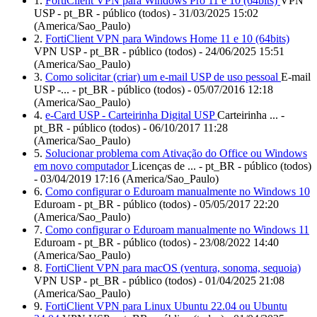
1.
FortiClient VPN para Windows Pro 11 e 10 (64bits)
VPN
USP - pt_BR - público (todos) - 31/03/2025 15:02
(America/Sao_Paulo)
2.
FortiClient VPN para Windows Home 11 e 10 (64bits)
VPN USP - pt_BR - público (todos) - 24/06/2025 15:51
(America/Sao_Paulo)
3.
Como solicitar (criar) um e-mail USP de uso pessoal
E-mail
USP -... - pt_BR - público (todos) - 05/07/2016 12:18
(America/Sao_Paulo)
4.
e-Card USP - Carteirinha Digital USP
Carteirinha ... -
pt_BR - público (todos) - 06/10/2017 11:28
(America/Sao_Paulo)
5.
Solucionar problema com Ativação do Office ou Windows
em novo computador
Licenças de ... - pt_BR - público (todos)
- 03/04/2019 17:16 (America/Sao_Paulo)
6.
Como configurar o Eduroam manualmente no Windows 10
Eduroam - pt_BR - público (todos) - 05/05/2017 22:20
(America/Sao_Paulo)
7.
Como configurar o Eduroam manualmente no Windows 11
Eduroam - pt_BR - público (todos) - 23/08/2022 14:40
(America/Sao_Paulo)
8.
FortiClient VPN para macOS (ventura, sonoma, sequoia)
VPN USP - pt_BR - público (todos) - 01/04/2025 21:08
(America/Sao_Paulo)
9.
FortiClient VPN para Linux Ubuntu 22.04 ou Ubuntu