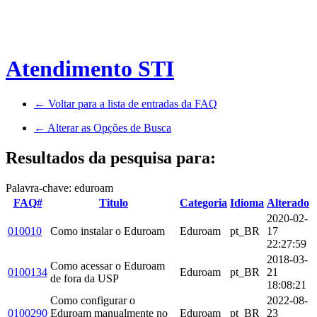
Atendimento STI
← Voltar para a lista de entradas da FAQ
← Alterar as Opções de Busca
Resultados da pesquisa para:
Palavra-chave: eduroam
FAQ#
Titulo
Categoria
Idioma
Alterado
2020-02-
010010
Como instalar o Eduroam
Eduroam
pt_BR
17
22:27:59
2018-03-
Como acessar o Eduroam
0100134
Eduroam
pt_BR
21
de fora da USP
18:08:21
Como configurar o
2022-08-
0100290
Eduroam manualmente no
Eduroam
pt_BR
23