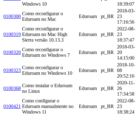
Windows 10
18:39:07
2018-03-
Como reconfigurar o
0100300
Eduroam
pt_BR
23
Eduroam no Mac
17:16:56
Como reconfigurar o
2022-08-
0100319
Eduroam no Mac High
Eduroam
pt_BR
23
Sierra versão 10.13.3
18:37:47
2018-03-
Como reconfigurar o
0100320
Eduroam
pt_BR
20
Eduroam no Windows 7
14:15:00
2018-10-
Como reconfigurar o
0100323
Eduroam
pt_BR
08
Eduroam no Windows 10
20:52:16
2020-11-
Como instalar o Eduroam
0100368
Eduroam
pt_BR
26
no Linux
17:34:58
Como configurar o
2022-08-
0100421
Eduroam manualmente no
Eduroam
pt_BR
23
Windows 11
18:38:24