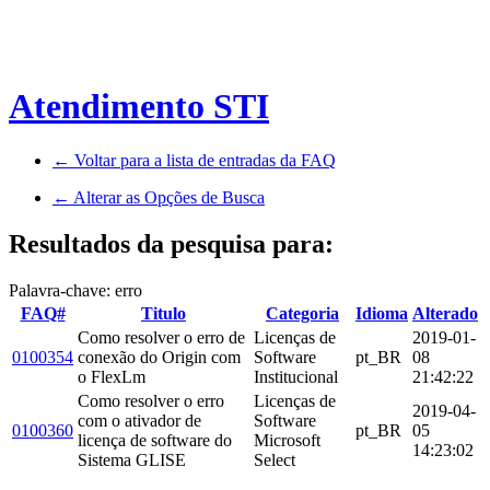
Atendimento STI
← Voltar para a lista de entradas da FAQ
← Alterar as Opções de Busca
Resultados da pesquisa para:
Palavra-chave: erro
FAQ#
Titulo
Categoria
Idioma
Alterado
Como resolver o erro de
Licenças de
2019-01-
0100354
conexão do Origin com
Software
pt_BR
08
o FlexLm
Institucional
21:42:22
Como resolver o erro
Licenças de
2019-04-
com o ativador de
Software
0100360
pt_BR
05
licença de software do
Microsoft
14:23:02
Sistema GLISE
Select