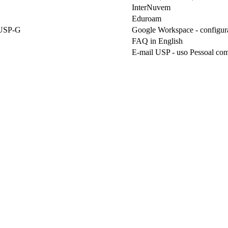
InterNuvem
Eduroam
e USP-G
Google Workspace - configura
FAQ in English
E-mail USP - uso Pessoal com