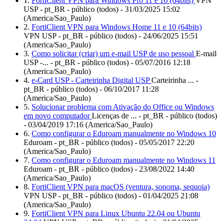
1.
FortiClient VPN para Windows Pro 11 e 10 (64bits)
VPN
USP - pt_BR - público (todos) - 31/03/2025 15:02
(America/Sao_Paulo)
2.
FortiClient VPN para Windows Home 11 e 10 (64bits)
VPN USP - pt_BR - público (todos) - 24/06/2025 15:51
(America/Sao_Paulo)
3.
Como solicitar (criar) um e-mail USP de uso pessoal
E-mail
USP -... - pt_BR - público (todos) - 05/07/2016 12:18
(America/Sao_Paulo)
4.
e-Card USP - Carteirinha Digital USP
Carteirinha ... -
pt_BR - público (todos) - 06/10/2017 11:28
(America/Sao_Paulo)
5.
Solucionar problema com Ativação do Office ou Windows
em novo computador
Licenças de ... - pt_BR - público (todos)
- 03/04/2019 17:16 (America/Sao_Paulo)
6.
Como configurar o Eduroam manualmente no Windows 10
Eduroam - pt_BR - público (todos) - 05/05/2017 22:20
(America/Sao_Paulo)
7.
Como configurar o Eduroam manualmente no Windows 11
Eduroam - pt_BR - público (todos) - 23/08/2022 14:40
(America/Sao_Paulo)
8.
FortiClient VPN para macOS (ventura, sonoma, sequoia)
VPN USP - pt_BR - público (todos) - 01/04/2025 21:08
(America/Sao_Paulo)
9.
FortiClient VPN para Linux Ubuntu 22.04 ou Ubuntu