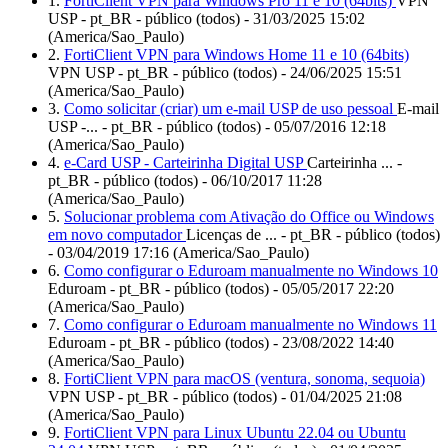
1.
FortiClient VPN para Windows Pro 11 e 10 (64bits)
VPN
USP - pt_BR - público (todos) - 31/03/2025 15:02
(America/Sao_Paulo)
2.
FortiClient VPN para Windows Home 11 e 10 (64bits)
VPN USP - pt_BR - público (todos) - 24/06/2025 15:51
(America/Sao_Paulo)
3.
Como solicitar (criar) um e-mail USP de uso pessoal
E-mail
USP -... - pt_BR - público (todos) - 05/07/2016 12:18
(America/Sao_Paulo)
4.
e-Card USP - Carteirinha Digital USP
Carteirinha ... -
pt_BR - público (todos) - 06/10/2017 11:28
(America/Sao_Paulo)
5.
Solucionar problema com Ativação do Office ou Windows
em novo computador
Licenças de ... - pt_BR - público (todos)
- 03/04/2019 17:16 (America/Sao_Paulo)
6.
Como configurar o Eduroam manualmente no Windows 10
Eduroam - pt_BR - público (todos) - 05/05/2017 22:20
(America/Sao_Paulo)
7.
Como configurar o Eduroam manualmente no Windows 11
Eduroam - pt_BR - público (todos) - 23/08/2022 14:40
(America/Sao_Paulo)
8.
FortiClient VPN para macOS (ventura, sonoma, sequoia)
VPN USP - pt_BR - público (todos) - 01/04/2025 21:08
(America/Sao_Paulo)
9.
FortiClient VPN para Linux Ubuntu 22.04 ou Ubuntu