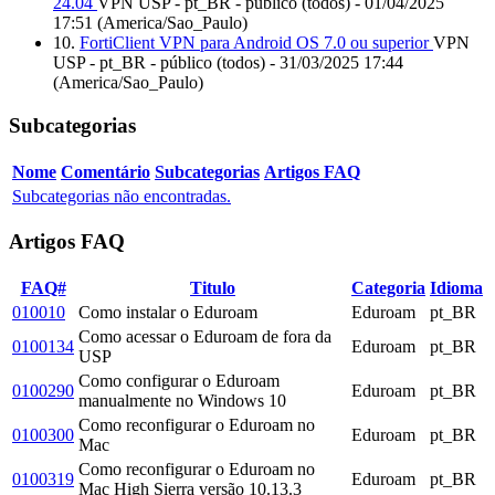
24.04
VPN USP - pt_BR - público (todos) - 01/04/2025
17:51 (America/Sao_Paulo)
10.
FortiClient VPN para Android OS 7.0 ou superior
VPN
USP - pt_BR - público (todos) - 31/03/2025 17:44
(America/Sao_Paulo)
Subcategorias
Nome
Comentário
Subcategorias
Artigos FAQ
Subcategorias não encontradas.
Artigos FAQ
FAQ#
Titulo
Categoria
Idioma
010010
Como instalar o Eduroam
Eduroam
pt_BR
Como acessar o Eduroam de fora da
0100134
Eduroam
pt_BR
USP
Como configurar o Eduroam
0100290
Eduroam
pt_BR
manualmente no Windows 10
Como reconfigurar o Eduroam no
0100300
Eduroam
pt_BR
Mac
Como reconfigurar o Eduroam no
0100319
Eduroam
pt_BR
Mac High Sierra versão 10.13.3