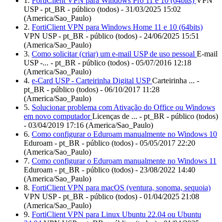
1.
FortiClient VPN para Windows Pro 11 e 10 (64bits)
VPN
USP - pt_BR - público (todos) - 31/03/2025 15:02
(America/Sao_Paulo)
2.
FortiClient VPN para Windows Home 11 e 10 (64bits)
VPN USP - pt_BR - público (todos) - 24/06/2025 15:51
(America/Sao_Paulo)
3.
Como solicitar (criar) um e-mail USP de uso pessoal
E-mail
USP -... - pt_BR - público (todos) - 05/07/2016 12:18
(America/Sao_Paulo)
4.
e-Card USP - Carteirinha Digital USP
Carteirinha ... -
pt_BR - público (todos) - 06/10/2017 11:28
(America/Sao_Paulo)
5.
Solucionar problema com Ativação do Office ou Windows
em novo computador
Licenças de ... - pt_BR - público (todos)
- 03/04/2019 17:16 (America/Sao_Paulo)
6.
Como configurar o Eduroam manualmente no Windows 10
Eduroam - pt_BR - público (todos) - 05/05/2017 22:20
(America/Sao_Paulo)
7.
Como configurar o Eduroam manualmente no Windows 11
Eduroam - pt_BR - público (todos) - 23/08/2022 14:40
(America/Sao_Paulo)
8.
FortiClient VPN para macOS (ventura, sonoma, sequoia)
VPN USP - pt_BR - público (todos) - 01/04/2025 21:08
(America/Sao_Paulo)
9.
FortiClient VPN para Linux Ubuntu 22.04 ou Ubuntu