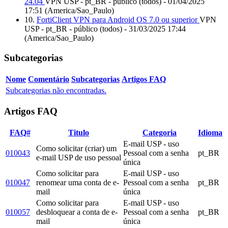
24.04
VPN USP - pt_BR - público (todos) - 01/04/2025
17:51 (America/Sao_Paulo)
10.
FortiClient VPN para Android OS 7.0 ou superior
VPN
USP - pt_BR - público (todos) - 31/03/2025 17:44
(America/Sao_Paulo)
Subcategorias
Nome
Comentário
Subcategorias
Artigos FAQ
Subcategorias não encontradas.
Artigos FAQ
FAQ#
Titulo
Categoria
Idioma
E-mail USP - uso
Como solicitar (criar) um
010043
Pessoal com a senha
pt_BR
e-mail USP de uso pessoal
única
Como solicitar para
E-mail USP - uso
010047
renomear uma conta de e-
Pessoal com a senha
pt_BR
mail
única
Como solicitar para
E-mail USP - uso
010057
desbloquear a conta de e-
Pessoal com a senha
pt_BR
mail
única