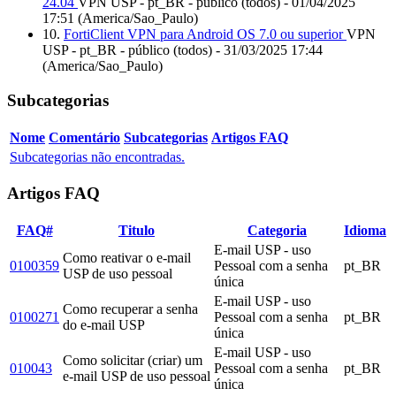
24.04
VPN USP - pt_BR - público (todos) - 01/04/2025
17:51 (America/Sao_Paulo)
10.
FortiClient VPN para Android OS 7.0 ou superior
VPN
USP - pt_BR - público (todos) - 31/03/2025 17:44
(America/Sao_Paulo)
Subcategorias
Nome
Comentário
Subcategorias
Artigos FAQ
Subcategorias não encontradas.
Artigos FAQ
FAQ#
Titulo
Categoria
Idioma
E-mail USP - uso
Como reativar o e-mail
0100359
Pessoal com a senha
pt_BR
USP de uso pessoal
única
E-mail USP - uso
Como recuperar a senha
0100271
Pessoal com a senha
pt_BR
do e-mail USP
única
E-mail USP - uso
Como solicitar (criar) um
010043
Pessoal com a senha
pt_BR
e-mail USP de uso pessoal
única