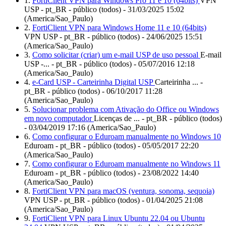
1.
FortiClient VPN para Windows Pro 11 e 10 (64bits)
VPN
USP - pt_BR - público (todos) - 31/03/2025 15:02
(America/Sao_Paulo)
2.
FortiClient VPN para Windows Home 11 e 10 (64bits)
VPN USP - pt_BR - público (todos) - 24/06/2025 15:51
(America/Sao_Paulo)
3.
Como solicitar (criar) um e-mail USP de uso pessoal
E-mail
USP -... - pt_BR - público (todos) - 05/07/2016 12:18
(America/Sao_Paulo)
4.
e-Card USP - Carteirinha Digital USP
Carteirinha ... -
pt_BR - público (todos) - 06/10/2017 11:28
(America/Sao_Paulo)
5.
Solucionar problema com Ativação do Office ou Windows
em novo computador
Licenças de ... - pt_BR - público (todos)
- 03/04/2019 17:16 (America/Sao_Paulo)
6.
Como configurar o Eduroam manualmente no Windows 10
Eduroam - pt_BR - público (todos) - 05/05/2017 22:20
(America/Sao_Paulo)
7.
Como configurar o Eduroam manualmente no Windows 11
Eduroam - pt_BR - público (todos) - 23/08/2022 14:40
(America/Sao_Paulo)
8.
FortiClient VPN para macOS (ventura, sonoma, sequoia)
VPN USP - pt_BR - público (todos) - 01/04/2025 21:08
(America/Sao_Paulo)
9.
FortiClient VPN para Linux Ubuntu 22.04 ou Ubuntu