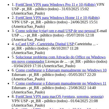
1.
FortiClient VPN para Windows Pro 11 e 10 (64bits)
VPN
USP - pt_BR - público (todos) - 31/03/2025 15:02
(America/Sao_Paulo)
2.
FortiClient VPN para Windows Home 11 e 10 (64bits)
VPN USP - pt_BR - público (todos) - 24/06/2025 15:51
(America/Sao_Paulo)
3.
Como solicitar (criar) um e-mail USP de uso pessoal
E-mail
USP -... - pt_BR - público (todos) - 05/07/2016 12:18
(America/Sao_Paulo)
4.
e-Card USP - Carteirinha Digital USP
Carteirinha ... -
pt_BR - público (todos) - 06/10/2017 11:28
(America/Sao_Paulo)
5.
Solucionar problema com Ativação do Office ou Windows
em novo computador
Licenças de ... - pt_BR - público (todos)
- 03/04/2019 17:16 (America/Sao_Paulo)
6.
Como configurar o Eduroam manualmente no Windows 10
Eduroam - pt_BR - público (todos) - 05/05/2017 22:20
(America/Sao_Paulo)
7.
Como configurar o Eduroam manualmente no Windows 11
Eduroam - pt_BR - público (todos) - 23/08/2022 14:40
(America/Sao_Paulo)
8.
FortiClient VPN para macOS (ventura, sonoma, sequoia)
VPN USP - pt_BR - público (todos) - 01/04/2025 21:08
(America/Sao_Paulo)