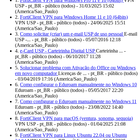
1.
FortiClient VPN para Windows Pro 11 e 10 (64bits)
VPN
USP - pt_BR - público (todos) - 31/03/2025 15:02
(America/Sao_Paulo)
2.
FortiClient VPN para Windows Home 11 e 10 (64bits)
VPN USP - pt_BR - público (todos) - 24/06/2025 15:51
(America/Sao_Paulo)
3.
Como solicitar (criar) um e-mail USP de uso pessoal
E-mail
USP -... - pt_BR - público (todos) - 05/07/2016 12:18
(America/Sao_Paulo)
4.
e-Card USP - Carteirinha Digital USP
Carteirinha ... -
pt_BR - público (todos) - 06/10/2017 11:28
(America/Sao_Paulo)
5.
Solucionar problema com Ativação do Office ou Windows
em novo computador
Licenças de ... - pt_BR - público (todos)
- 03/04/2019 17:16 (America/Sao_Paulo)
6.
Como configurar o Eduroam manualmente no Windows 10
Eduroam - pt_BR - público (todos) - 05/05/2017 22:20
(America/Sao_Paulo)
7.
Como configurar o Eduroam manualmente no Windows 11
Eduroam - pt_BR - público (todos) - 23/08/2022 14:40
(America/Sao_Paulo)
8.
FortiClient VPN para macOS (ventura, sonoma, sequoia)
VPN USP - pt_BR - público (todos) - 01/04/2025 21:08
(America/Sao_Paulo)
9.
FortiClient VPN para Linux Ubuntu 22.04 ou Ubuntu