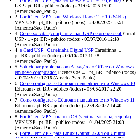
1.
FortiClient VPN para Windows Pro 11 e 10 (64bits)
VPN
USP - pt_BR - público (todos) - 31/03/2025 15:02
(America/Sao_Paulo)
2.
FortiClient VPN para Windows Home 11 e 10 (64bits)
VPN USP - pt_BR - público (todos) - 24/06/2025 15:51
(America/Sao_Paulo)
3.
Como solicitar (criar) um e-mail USP de uso pessoal
E-mail
USP -... - pt_BR - público (todos) - 05/07/2016 12:18
(America/Sao_Paulo)
4.
e-Card USP - Carteirinha Digital USP
Carteirinha ... -
pt_BR - público (todos) - 06/10/2017 11:28
(America/Sao_Paulo)
5.
Solucionar problema com Ativação do Office ou Windows
em novo computador
Licenças de ... - pt_BR - público (todos)
- 03/04/2019 17:16 (America/Sao_Paulo)
6.
Como configurar o Eduroam manualmente no Windows 10
Eduroam - pt_BR - público (todos) - 05/05/2017 22:20
(America/Sao_Paulo)
7.
Como configurar o Eduroam manualmente no Windows 11
Eduroam - pt_BR - público (todos) - 23/08/2022 14:40
(America/Sao_Paulo)
8.
FortiClient VPN para macOS (ventura, sonoma, sequoia)
VPN USP - pt_BR - público (todos) - 01/04/2025 21:08
(America/Sao_Paulo)
9.
FortiClient VPN para Linux Ubuntu 22.04 ou Ubuntu