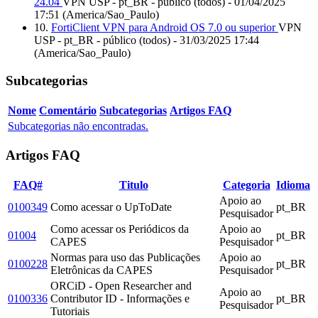
24.04
VPN USP - pt_BR - público (todos) - 01/04/2025
17:51 (America/Sao_Paulo)
10.
FortiClient VPN para Android OS 7.0 ou superior
VPN
USP - pt_BR - público (todos) - 31/03/2025 17:44
(America/Sao_Paulo)
Subcategorias
Nome
Comentário
Subcategorias
Artigos FAQ
Subcategorias não encontradas.
Artigos FAQ
FAQ#
Titulo
Categoria
Idioma
Apoio ao
0100349
Como acessar o UpToDate
pt_BR
Pesquisador
Como acessar os Periódicos da
Apoio ao
01004
pt_BR
CAPES
Pesquisador
Normas para uso das Publicações
Apoio ao
0100228
pt_BR
Eletrônicas da CAPES
Pesquisador
ORCiD - Open Researcher and
Apoio ao
0100336
Contributor ID - Informações e
pt_BR
Pesquisador
Tutoriais