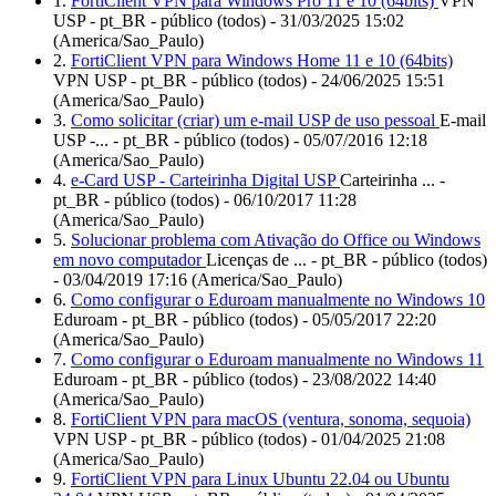
1.
FortiClient VPN para Windows Pro 11 e 10 (64bits)
VPN
USP - pt_BR - público (todos) - 31/03/2025 15:02
(America/Sao_Paulo)
2.
FortiClient VPN para Windows Home 11 e 10 (64bits)
VPN USP - pt_BR - público (todos) - 24/06/2025 15:51
(America/Sao_Paulo)
3.
Como solicitar (criar) um e-mail USP de uso pessoal
E-mail
USP -... - pt_BR - público (todos) - 05/07/2016 12:18
(America/Sao_Paulo)
4.
e-Card USP - Carteirinha Digital USP
Carteirinha ... -
pt_BR - público (todos) - 06/10/2017 11:28
(America/Sao_Paulo)
5.
Solucionar problema com Ativação do Office ou Windows
em novo computador
Licenças de ... - pt_BR - público (todos)
- 03/04/2019 17:16 (America/Sao_Paulo)
6.
Como configurar o Eduroam manualmente no Windows 10
Eduroam - pt_BR - público (todos) - 05/05/2017 22:20
(America/Sao_Paulo)
7.
Como configurar o Eduroam manualmente no Windows 11
Eduroam - pt_BR - público (todos) - 23/08/2022 14:40
(America/Sao_Paulo)
8.
FortiClient VPN para macOS (ventura, sonoma, sequoia)
VPN USP - pt_BR - público (todos) - 01/04/2025 21:08
(America/Sao_Paulo)
9.
FortiClient VPN para Linux Ubuntu 22.04 ou Ubuntu