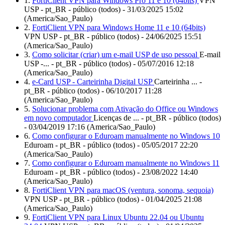
1.
FortiClient VPN para Windows Pro 11 e 10 (64bits)
VPN
USP - pt_BR - público (todos) - 31/03/2025 15:02
(America/Sao_Paulo)
2.
FortiClient VPN para Windows Home 11 e 10 (64bits)
VPN USP - pt_BR - público (todos) - 24/06/2025 15:51
(America/Sao_Paulo)
3.
Como solicitar (criar) um e-mail USP de uso pessoal
E-mail
USP -... - pt_BR - público (todos) - 05/07/2016 12:18
(America/Sao_Paulo)
4.
e-Card USP - Carteirinha Digital USP
Carteirinha ... -
pt_BR - público (todos) - 06/10/2017 11:28
(America/Sao_Paulo)
5.
Solucionar problema com Ativação do Office ou Windows
em novo computador
Licenças de ... - pt_BR - público (todos)
- 03/04/2019 17:16 (America/Sao_Paulo)
6.
Como configurar o Eduroam manualmente no Windows 10
Eduroam - pt_BR - público (todos) - 05/05/2017 22:20
(America/Sao_Paulo)
7.
Como configurar o Eduroam manualmente no Windows 11
Eduroam - pt_BR - público (todos) - 23/08/2022 14:40
(America/Sao_Paulo)
8.
FortiClient VPN para macOS (ventura, sonoma, sequoia)
VPN USP - pt_BR - público (todos) - 01/04/2025 21:08
(America/Sao_Paulo)
9.
FortiClient VPN para Linux Ubuntu 22.04 ou Ubuntu