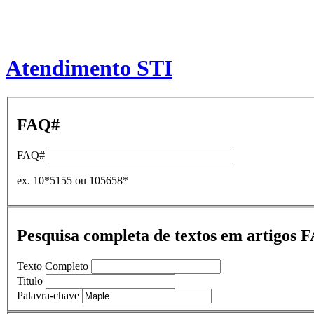
Atendimento STI
FAQ#
FAQ#
ex. 10*5155 ou 105658*
Pesquisa completa de textos em artigos 
Texto Completo
Titulo
Palavra-chave