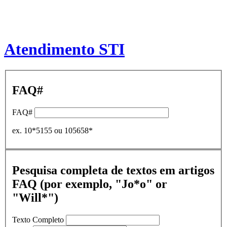
Atendimento STI
FAQ#
FAQ#
ex. 10*5155 ou 105658*
Pesquisa completa de textos em artigos
FAQ (por exemplo, "Jo*o" or
"Will*")
Texto Completo