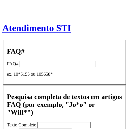
Atendimento STI
FAQ#
FAQ#
ex. 10*5155 ou 105658*
Pesquisa completa de textos em artigos
FAQ (por exemplo, "Jo*o" or
"Will*")
Texto Completo