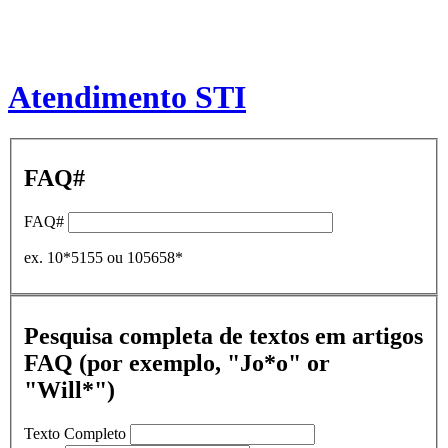
Atendimento STI
FAQ#
FAQ#
ex. 10*5155 ou 105658*
Pesquisa completa de textos em artigos
FAQ (por exemplo, "Jo*o" or
"Will*")
Texto Completo