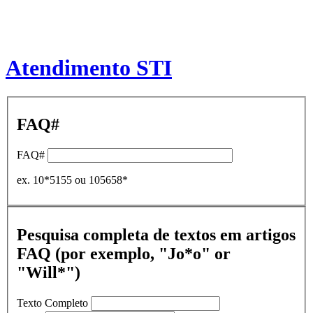
Atendimento STI
FAQ#
FAQ#
ex. 10*5155 ou 105658*
Pesquisa completa de textos em artigos
FAQ (por exemplo, "Jo*o" or
"Will*")
Texto Completo