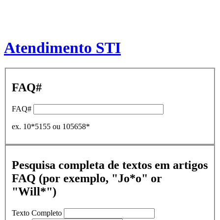
Atendimento STI
FAQ#
FAQ#
ex. 10*5155 ou 105658*
Pesquisa completa de textos em artigos
FAQ (por exemplo, "Jo*o" or
"Will*")
Texto Completo