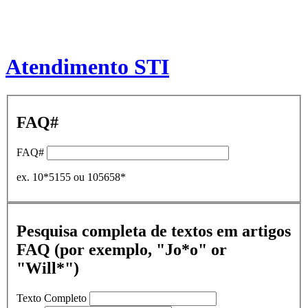
Atendimento STI
FAQ#
FAQ#
ex. 10*5155 ou 105658*
Pesquisa completa de textos em artigos
FAQ (por exemplo, "Jo*o" or
"Will*")
Texto Completo