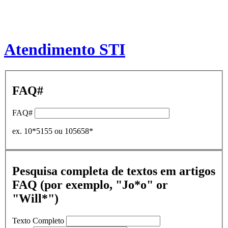
Atendimento STI
FAQ#
FAQ#
ex. 10*5155 ou 105658*
Pesquisa completa de textos em artigos
FAQ (por exemplo, "Jo*o" or
"Will*")
Texto Completo