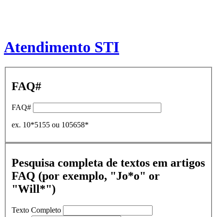
Atendimento STI
FAQ#
FAQ#
ex. 10*5155 ou 105658*
Pesquisa completa de textos em artigos
FAQ (por exemplo, "Jo*o" or
"Will*")
Texto Completo