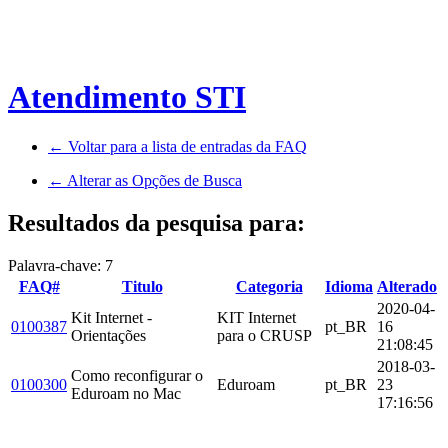
Atendimento STI
← Voltar para a lista de entradas da FAQ
← Alterar as Opções de Busca
Resultados da pesquisa para:
Palavra-chave: 7
FAQ#
Titulo
Categoria
Idioma
Alterado
2020-04-
Kit Internet -
KIT Internet
0100387
pt_BR
16
Orientações
para o CRUSP
21:08:45
2018-03-
Como reconfigurar o
0100300
Eduroam
pt_BR
23
Eduroam no Mac
17:16:56