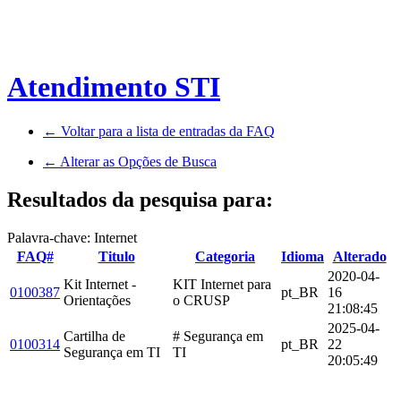
Atendimento STI
← Voltar para a lista de entradas da FAQ
← Alterar as Opções de Busca
Resultados da pesquisa para:
Palavra-chave: Internet
FAQ#
Titulo
Categoria
Idioma
Alterado
2020-04-
Kit Internet -
KIT Internet para
0100387
pt_BR
16
Orientações
o CRUSP
21:08:45
2025-04-
Cartilha de
# Segurança em
0100314
pt_BR
22
Segurança em TI
TI
20:05:49