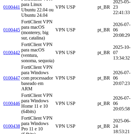
2025-05-
para Linux
0100441
VPN USP
pt_BR
23
Ubuntu 22.04 ou
22:41:33
Ubuntu 24.04
FortiClient VPN
2026-07-
para macOS
0100445
VPN USP
pt_BR
06
(monterey, big
20:08:29
sur, catalina)
FortiClient VPN
2025-10-
para macOS
0100442
VPN USP
pt_BR
07
(ventura,
13:34:32
sonoma, sequoia)
FortiClient VPN
para Windows
2026-07-
0100447
com processador
VPN USP
pt_BR
06
baseado em
20:07:23
ARM
FortiClient VPN
2026-07-
para Windows
0100446
VPN USP
pt_BR
06
Home 11 e 10
20:05:58
(64bits)
FortiClient VPN
2025-06-
para Windows
0100438
VPN USP
pt_BR
24
Pro 11 e 10
18:53:21