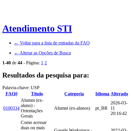
Atendimento STI
← Voltar para a lista de entradas da FAQ
← Alterar as Opções de Busca
1-40
de
44
- Página:
1
2
Resultados da pesquisa para:
Palavra-chave: USP
FAQ#
Titulo
Categoria
Idioma
Alterado
Alumni (ex-
2026-03-
aluno) -
0100334
Alumni (ex-alunos)
pt_BR
11
Orientações
20:16:42
Gerais
Como acessar
duas ou mais
Google Workspace -
2022-03-