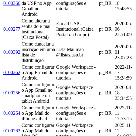
0100366
da USP no App
configurações e
pt_BR
18
Gmail no
tutoriais
15:48:55
Android
Como alterar a
E-mail USP -
2020-05-
senha do e-mail
0100277
Institucional (Caixa
pt_BR
06
institucional
Postal ou Grupo)
22:51:09
(Caixa Postal)
Como cancelar a
2020-09-
inscrição em uma
Lista Mailman -
0100392
pt_BR
01
lista de
@listas.usp.br
23:07:23
distribuição
Como configurar
Google Workspace -
2022-11-
0100262
o App E-mail do
configurações e
pt_BR
17
Android
tutoriais
15:24:59
Como configurar
Google Workspace -
2026-03-
o App Gmail no
0100256
configurações e
pt_BR
18
smartphone ou
tutoriais
23:34:55
tablet Android
Como configurar
Google Workspace -
2025-11-
0100264
o App Mail do
configurações e
pt_BR
11
iPhone / iPad
tutoriais
17:53:15
Como configurar
Google Workspace -
2025-11-
0100263
o App Mail do
configurações e
pt_BR
11