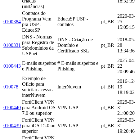
criadas
18:32:39
(instâncias)
Contatos do
2020-03-
Programa Vem
EducaSP USP -
0100384
pt_BR
25
pra USP -
contatos
15:05:15
EducaSP
DNS - Normas
DNS - Criação de
2018-05-
para Registro de
0100331
Domínio e
pt_BR
28
Subdomínios da
Certificado SSL
13:34:36
USPnet
2025-04-
E-mails suspeitos
# E-mails suspeitos e
0100443
pt_BR
22
e Phishing
Phishing
20:09:46
Exemplo de
2016-12-
Ofício para
010078
InterNuvem
pt_BR
19
solicitar acesso a
18:19:02
interNuvem
FortiClient VPN
2025-03-
0100440
para Android OS
VPN USP
pt_BR
31
7.0 ou superior
21:00:20
FortiClient VPN
2025-03-
0100439
para iOS 15.0 ou
VPN USP
pt_BR
31
superior
19:20:46
FortiClient VPN