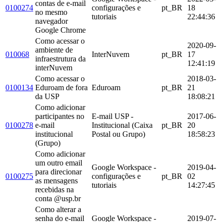
contas de e-mail
0100274
configurações e
pt_BR
18
no mesmo
tutoriais
22:44:36
navegador
Google Chrome
Como acessar o
2020-09-
ambiente de
010068
InterNuvem
pt_BR
17
infraestrutura da
12:41:19
interNuvem
Como acessar o
2018-03-
0100134
Eduroam de fora
Eduroam
pt_BR
21
da USP
18:08:21
Como adicionar
participantes no
E-mail USP -
2017-06-
0100278
e-mail
Institucional (Caixa
pt_BR
20
institucional
Postal ou Grupo)
18:58:23
(Grupo)
Como adicionar
um outro email
Google Workspace -
2019-04-
para direcionar
0100275
configurações e
pt_BR
02
as mensagens
tutoriais
14:27:45
recebidas na
conta @usp.br
Como alterar a
senha do e-mail
Google Workspace -
2019-07-