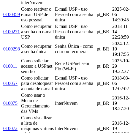
interNuvem
Como reativar o
E-mail USP - uso
2025-02-
0100359
e-mail USP de
Pessoal com a senha
pt_BR
06
uso pessoal
única
14:39:45
Como recuperar
E-mail USP - uso
2018-11-
0100271
a senha do e-mail
Pessoal com a senha
pt_BR
14
USP
única
22:28:59
2024-12-
Como recuperar
Senha Única - como
0100298
pt_BR
10
a senha única
criar ou recuperar
19:17:55
Como solicitar
2025-10-
Rede USPnet sem
010011
acesso a USPnet
pt_BR
29
Fio (Wi-Fi)
sem fio
19:22:37
Como solicitar
E-mail USP - uso
2018-03-
010057
para desbloquear
Pessoal com a senha
pt_BR
06
a conta de e-mail
única
12:02:02
Como usar o
2016-12-
Menu de
010075
InterNuvem
pt_BR
19
Gerenciamento
18:27:20
das VMs
Como visualizar
a lista de
2016-12-
010072
máquinas virtuais
InterNuvem
pt_BR
19