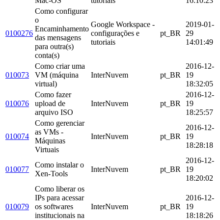
Mac-OS
tutoriais
16:10:23
Como configurar
o
Google Workspace -
2019-01-
Encaminhamento
0100276
configurações e
pt_BR
29
das mensagens
tutoriais
14:01:49
para outra(s)
conta(s)
Como criar uma
2016-12-
010073
VM (máquina
InterNuvem
pt_BR
19
virtual)
18:32:05
Como fazer
2016-12-
010076
upload de
InterNuvem
pt_BR
19
arquivo ISO
18:25:57
Como gerenciar
2016-12-
as VMs -
010074
InterNuvem
pt_BR
19
Máquinas
18:28:18
Virtuais
2016-12-
Como instalar o
010077
InterNuvem
pt_BR
19
Xen-Tools
18:20:02
Como liberar os
IPs para acessar
2016-12-
010079
os softwares
InterNuvem
pt_BR
19
institucionais na
18:18:26