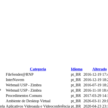
Categoria
Idioma
Alterado
FileSender@RNP
pt_BR
2016-12-19 17:
InterNuvem
pt_BR
2016-12-19 18:
Webmail USP - Zimbra
pt_BR
2016-07-19 18:
P
Webmail USP - Zimbra
pt_BR
2016-11-10 18:
Procedimentos Comuns
pt_BR
2017-03-29 14:
Ambiente de Desktop Virtual
pt_BR
2026-03-11 20:
tela
Aplicativos Videoaula e Videoconferência
pt_BR
2020-04-23 23: