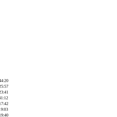
44:20
25:57
23:41
41:12
17:42
19:03
19:40