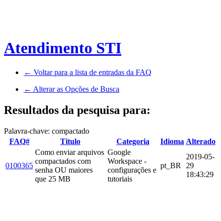
Atendimento STI
← Voltar para a lista de entradas da FAQ
← Alterar as Opções de Busca
Resultados da pesquisa para:
Palavra-chave: compactado
FAQ#
Titulo
Categoria
Idioma
Alterado
Como enviar arquivos
Google
2019-05-
compactados com
Workspace -
0100365
pt_BR
29
senha OU maiores
configurações e
18:43:29
que 25 MB
tutoriais