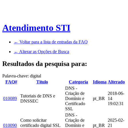
Atendimento STI
← Voltar para a lista de entradas da FAQ
← Alterar as Opções de Busca
Resultados da pesquisa para:
Palavra-chave: digital
FAQ#
Titulo
Categoria
Idioma
Alterado
DNS -
Criação de
2018-06-
Tutoriais de DNS e
010089
Domínio e
pt_BR
14
DNSSEC
Certificado
19:02:31
SSL
DNS -
Como solicitar
Criação de
2025-02-
010090
certificado digital SSL
Domínio e
pt_BR
21