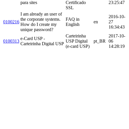
para sites
Certificado
23:25:47
SSL
I am already an user of
2016-10-
the corporate systems.
FAQ in
0100216
en
27
How do I create my
English
16:34:43
unique password?
Carteirinha
2017-10-
e-Card USP -
0100313
USP Digital
pt_BR
06
Carteirinha Digital USP
(e-card USP)
14:28:19