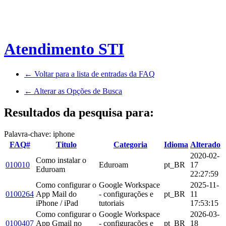
Atendimento STI
← Voltar para a lista de entradas da FAQ
← Alterar as Opções de Busca
Resultados da pesquisa para:
Palavra-chave: iphone
FAQ#
Titulo
Categoria
Idioma
Alterado
2020-02-
Como instalar o
010010
Eduroam
pt_BR
17
Eduroam
22:27:59
Como configurar o
Google Workspace
2025-11-
0100264
App Mail do
- configurações e
pt_BR
11
iPhone / iPad
tutoriais
17:53:15
Como configurar o
Google Workspace
2026-03-
0100407
App Gmail no
- configurações e
pt_BR
18