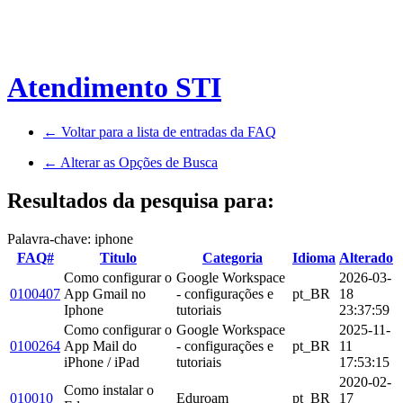
Atendimento STI
← Voltar para a lista de entradas da FAQ
← Alterar as Opções de Busca
Resultados da pesquisa para:
Palavra-chave: iphone
FAQ#
Titulo
Categoria
Idioma
Alterado
Como configurar o
Google Workspace
2026-03-
0100407
App Gmail no
- configurações e
pt_BR
18
Iphone
tutoriais
23:37:59
Como configurar o
Google Workspace
2025-11-
0100264
App Mail do
- configurações e
pt_BR
11
iPhone / iPad
tutoriais
17:53:15
2020-02-
Como instalar o
010010
Eduroam
pt_BR
17