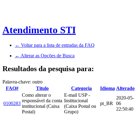
Atendimento STI
← Voltar para a lista de entradas da FAQ
← Alterar as Opções de Busca
Resultados da pesquisa para:
Palavra-chave: outro
FAQ#
Titulo
Categoria
Idioma
Alterado
Como alterar o
E-mail USP -
2020-05-
responsável da conta
Institucional
0100283
pt_BR
06
institucional (Caixa
(Caixa Postal ou
22:50:40
Postal)
Grupo)