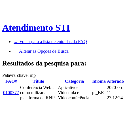
Atendimento STI
← Voltar para a lista de entradas da FAQ
← Alterar as Opções de Busca
Resultados da pesquisa para:
Palavra-chave: rnp
FAQ#
Titulo
Categoria
Idioma
Alterado
Conferência Web -
Aplicativos
2020-05-
0100377
como utilizar a
Videoaula e
pt_BR
11
plataforma da RNP
Videoconferência
23:12:24