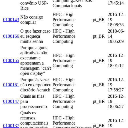
Computing::Recursos
convênio USP-
17:45:14
Computacionais
Rice
HPC - High
2016-12-
Não consigo
0100143
Performance
pt_BR
19
compilar
Computing
18:08:38
O que fazer caso
HPC - High
2018-06-
0100166
eu esqueça
Performance
pt_BR
14
minha senha
Computing
19:05:09
Por que alguns
aplicativos não
HPC - High
2016-12-
executam e
0100155
Performance
pt_BR
19
apresentam a
Computing
18:01:12
mensagem "can't
open display"
Por que às vezes
HPC - High
2016-12-
0100161
não enxergo meu
Performance
pt_BR
19
diretório /scratch
Computing
17:58:27
Quais as filas
HPC - High
2016-12-
0100147
para
Performance
pt_BR
19
processamento
Computing
18:06:57
Quais os
recursos
HPC - High
2016-12-
computacionais
Performance
0100137
pt_BR
19