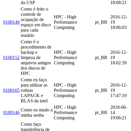
da USP
18:08:21
Como é feito o
controle de
HPC - High
2016-12-
ocupação de
0100149
Performance
pt_BR
19
espaço em disco
Computing
18:06:03
para cada
usuário
Como é o
procedimento de
backup e
HPC - High
2016-12-
0100152
limpeza de
Performance
pt_BR
19
arquivos antigos
Computing
18:02:39
dos discos de
HPC
Como eu faço
para utilizar as
HPC - High
2016-12-
0100165
rotinas
Performance
pt_BR
19
LAPACK e
Computing
17:47:19
BLAS da intel
HPC - High
2018-06-
Como eu mudo a
0100146
Performance
pt_BR
14
minha senha
Computing
19:06:21
Como faço
transferência de