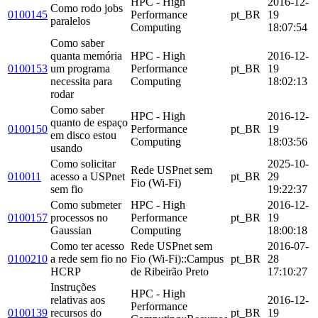
HPC - High
2016-12-
Como rodo jobs
0100145
Performance
pt_BR
19
paralelos
Computing
18:07:54
Como saber
quanta memória
HPC - High
2016-12-
0100153
um programa
Performance
pt_BR
19
necessita para
Computing
18:02:13
rodar
Como saber
HPC - High
2016-12-
quanto de espaço
0100150
Performance
pt_BR
19
em disco estou
Computing
18:03:56
usando
Como solicitar
2025-10-
Rede USPnet sem
010011
acesso a USPnet
pt_BR
29
Fio (Wi-Fi)
sem fio
19:22:37
Como submeter
HPC - High
2016-12-
0100157
processos no
Performance
pt_BR
19
Gaussian
Computing
18:00:18
Como ter acesso
Rede USPnet sem
2016-07-
0100210
a rede sem fio no
Fio (Wi-Fi)::Campus
pt_BR
28
HCRP
de Ribeirão Preto
17:10:27
Instruções
HPC - High
relativas aos
2016-12-
Performance
0100139
recursos do
pt_BR
19