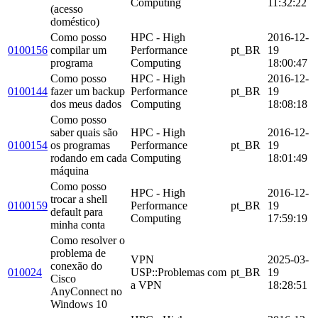
Computing
11:32:22
(acesso
doméstico)
Como posso
HPC - High
2016-12-
0100156
compilar um
Performance
pt_BR
19
programa
Computing
18:00:47
Como posso
HPC - High
2016-12-
0100144
fazer um backup
Performance
pt_BR
19
dos meus dados
Computing
18:08:18
Como posso
saber quais são
HPC - High
2016-12-
0100154
os programas
Performance
pt_BR
19
rodando em cada
Computing
18:01:49
máquina
Como posso
HPC - High
2016-12-
trocar a shell
0100159
Performance
pt_BR
19
default para
Computing
17:59:19
minha conta
Como resolver o
problema de
VPN
2025-03-
conexão do
010024
USP::Problemas com
pt_BR
19
Cisco
a VPN
18:28:51
AnyConnect no
Windows 10