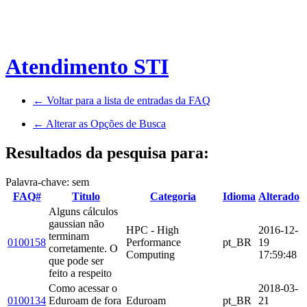
Atendimento STI
← Voltar para a lista de entradas da FAQ
← Alterar as Opções de Busca
Resultados da pesquisa para:
Palavra-chave: sem
FAQ#
Titulo
Categoria
Idioma
Alterado
Alguns cálculos
gaussian não
HPC - High
2016-12-
terminam
0100158
Performance
pt_BR
19
corretamente. O
Computing
17:59:48
que pode ser
feito a respeito
Como acessar o
2018-03-
0100134
Eduroam de fora
Eduroam
pt_BR
21