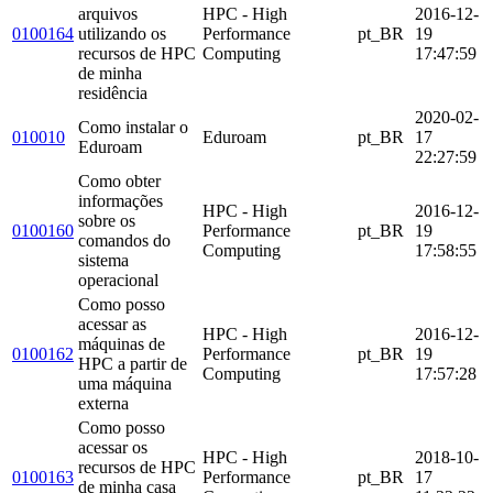
arquivos
HPC - High
2016-12-
0100164
utilizando os
Performance
pt_BR
19
recursos de HPC
Computing
17:47:59
de minha
residência
2020-02-
Como instalar o
010010
Eduroam
pt_BR
17
Eduroam
22:27:59
Como obter
informações
HPC - High
2016-12-
sobre os
0100160
Performance
pt_BR
19
comandos do
Computing
17:58:55
sistema
operacional
Como posso
acessar as
HPC - High
2016-12-
máquinas de
0100162
Performance
pt_BR
19
HPC a partir de
Computing
17:57:28
uma máquina
externa
Como posso
acessar os
HPC - High
2018-10-
recursos de HPC
0100163
Performance
pt_BR
17
de minha casa