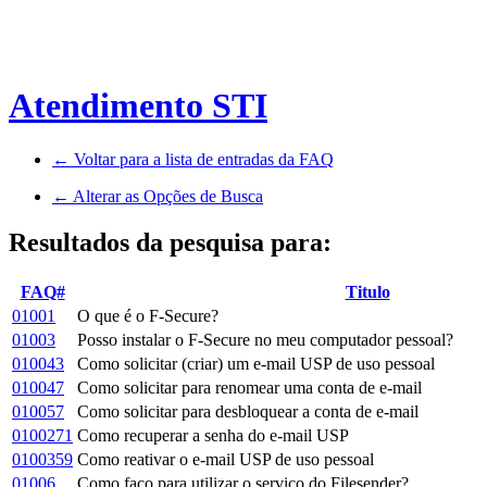
Atendimento STI
← Voltar para a lista de entradas da FAQ
← Alterar as Opções de Busca
Resultados da pesquisa para:
FAQ#
Titulo
01001
O que é o F-Secure?
01003
Posso instalar o F-Secure no meu computador pessoal?
010043
Como solicitar (criar) um e-mail USP de uso pessoal
010047
Como solicitar para renomear uma conta de e-mail
010057
Como solicitar para desbloquear a conta de e-mail
0100271
Como recuperar a senha do e-mail USP
0100359
Como reativar o e-mail USP de uso pessoal
01006
Como faço para utilizar o serviço do Filesender?