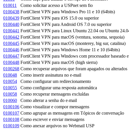
010011
Como solicitar acesso a USPnet sem fio
0100438
FortiClient VPN para Windows Pro 11 e 10 (64bits)
0100439
FortiClient VPN para iOS 15.0 ou superior
0100440
FortiClient VPN para Android OS 7.0 ou superior
0100441
FortiClient VPN para Linux Ubuntu 22.04 ou Ubuntu 24.0
0100442
FortiClient VPN para macOS (ventura, sonoma, sequoia)
0100445
FortiClient VPN para macOS (monterey, big sur, catalina)
0100446
FortiClient VPN para Windows Home 11 e 10 (64bits)
0100447
FortiClient VPN para Windows com processador basead
0100448
FortiClient VPN para macOS (high sierra)
0100268
Como recuperar arquivos que foram apagados ou alterados
010048
Como inserir assinatura no e-mail
010054
Como configurar um redirecionamento
010055
Como configurar uma resposta automática
010058
Como recuperar mensagens excluídas
010060
Como alterar a senha do e-mail
0100106
Como visualizar e compor mensagens
0100107
Como agrupar as mensagens em Tópicos de conversação
0100108
Como escrever e enviar mensagens
0100109
Como anexar arquivos no Webmail USP