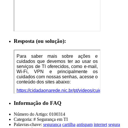
Resposta (ou solução):
Informação do FAQ
Número do Artigo:
0100314
Categoria:
# Segurança em TI
Palavras-chave:
segurança
cartilha
antispam
internet
segura