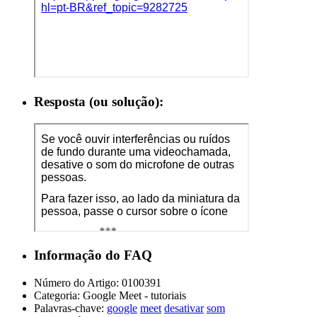
Resposta (ou solução):
Informação do FAQ
Número do Artigo:
0100391
Categoria:
Google Meet - tutoriais
Palavras-chave:
google
meet
desativar
som