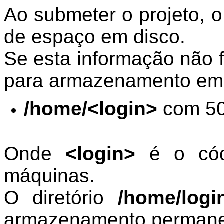
Ao submeter o projeto, o
de espaço em disco.
Se esta informação não f
para armazenamento em d
/home/<login>
com 50
Onde
<login>
é o cód
máquinas.
O diretório
/home/logi
armazenamento permanen