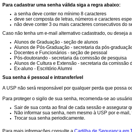
Para cadastrar uma senha válida siga a regra abaixo:
a senha deve conter no mínimo 8 caracteres
deve ser composta de letras, números e caracteres espe
não deve conter 3 ou mais caracteres consecutivos do 
Caso não tenha um e-mail alternativo cadastrado, ou deseja a
Alunos de Graduação - seção de alunos
Alunos de Pós-Graduação - secretaria da pós-graduaçã
Docentes e Funcionários - seção de pessoal
Pós-doutorando - secretaria da comissão de pesquisa
Alunos de Cultura e Extensão - secretaria da comissão d
Ex-aluno - Escritório Alumni
Sua senha é pessoal e intransferível
A USP não será responsável por qualquer perda que possa oc
Para proteger o sigilo de sua senha, recomenda-se ao usuário
Sair de sua conta ao final de cada sessão e assegurar 
Não informar sua senha, nem mesmo à USP por e-mail, t
Trocar sua senha periodicamente.
Para mais informações consulte a
Cartilha de Segurança em 