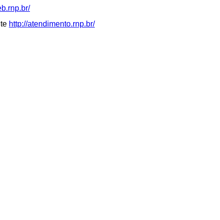
b.rnp.br/
ite
http://atendimento.rnp.br/