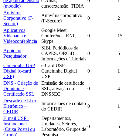
de apoio ao ensino
e-Aulas,
0
1
(moodle)
cursoextensão, TIDIA
Antivírus
Antivírus corporativo
Corporativo (F-
0
2
(F-Secure)
Secure)
Aplicativos
Google Meet,
Videoaula e
Conferência RNP,
0
15
Videoconferência
Skype
SIBi, Periódicos da
Apoio ao
CAPES, ORCiD -
0
5
Pesquisador
Informações e Tutoriais
Carteirinha USP
e-Card USP -
Digital (e-card
Carteirinha Digital
0
1
USP)
USP
DNS - Criação de
Emissão de certificado
Domínio e
SSL, ativação do
0
4
Certificado SSL
DNSSEC
Descarte de Lixo
Informações de contato
Eletrônico -
0
1
do CEDIR
CEDIR
E-mail USP -
Departamentos,
Institucional
Unidades, Setores,
0
5
(Caixa Postal ou
Laboratório, Grupos de
Grupo)
Pesquisa