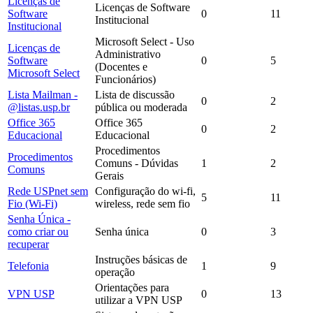
Licenças de
Licenças de Software
Software
0
11
Institucional
Institucional
Microsoft Select - Uso
Licenças de
Administrativo
Software
0
5
(Docentes e
Microsoft Select
Funcionários)
Lista Mailman -
Lista de discussão
0
2
@listas.usp.br
pública ou moderada
Office 365
Office 365
0
2
Educacional
Educacional
Procedimentos
Procedimentos
Comuns - Dúvidas
1
2
Comuns
Gerais
Rede USPnet sem
Configuração do wi-fi,
5
11
Fio (Wi-Fi)
wireless, rede sem fio
Senha Única -
como criar ou
Senha única
0
3
recuperar
Instruções básicas de
Telefonia
1
9
operação
Orientações para
VPN USP
0
13
utilizar a VPN USP