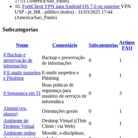
17:51 (America/Sao_Paulo)
10.
FortiClient VPN para Android OS 7.0 ou superior
VPN
USP - pt_BR - público (todos) - 31/03/2025 17:44
(America/Sao_Paulo)
Subcategorias
Artigos
Nome
Comentário
Subcategorias
FAQ
# Backup e
Backup e preservação
preservação de
0
1
de informações
informações
# E-mails suspeitos
E-mails suspeitos e
0
1
e Phishing
Phishing
Boas práticas de
segurança para
# Segurança em TI
0
3
usuários de serviços de
informática
Alumni (ex-
Orientações gerais
0
1
alunos)
Ambiente de
Desktop Virtual ((Thin
0
1
Desktop Virtual
Client / via Web)
Ambiente online
Moodle, e-disciplinas,