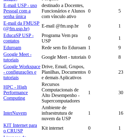
E-mail USP - uso
destinado a Docentes,
Pessoal com a
Funcionários e Alunos
0
5
senha única
com vínculo ativo
E-mail da FMUSP
E-mail @fm.usp.br
0
1
(@fm.usp.br)
EducaSP USP -
Programa Vem pra
0
1
contatos
USP
Eduroam
Rede sem fio Eduroam
1
9
Google Meet -
Google Meet - tutoriais
0
8
tutoriais
Google Workspace
Drive, Email, Grupos,
- configurações e
Planilhas, Documentos
0
23
tutoriais
e demais Aplicativos
Recursos
HPC - High
Computacionais de
Performance
1
30
Alto Desempenho -
Computing
Supercomputadores
Ambiente de
InterNuvem
infraestrutura de
1
16
nuvem da USP
KIT Internet para
Kit internet
0
1
o CRUSP