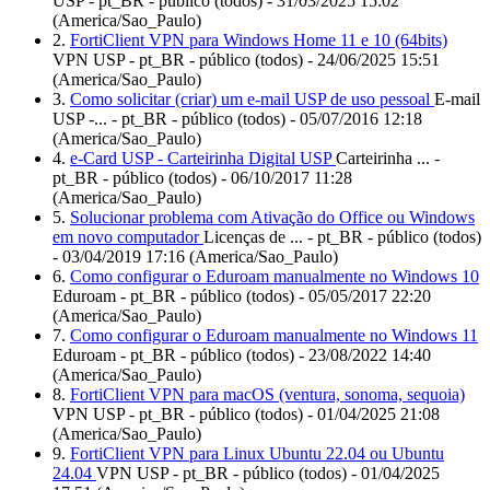
USP - pt_BR - público (todos) - 31/03/2025 15:02
(America/Sao_Paulo)
2.
FortiClient VPN para Windows Home 11 e 10 (64bits)
VPN USP - pt_BR - público (todos) - 24/06/2025 15:51
(America/Sao_Paulo)
3.
Como solicitar (criar) um e-mail USP de uso pessoal
E-mail
USP -... - pt_BR - público (todos) - 05/07/2016 12:18
(America/Sao_Paulo)
4.
e-Card USP - Carteirinha Digital USP
Carteirinha ... -
pt_BR - público (todos) - 06/10/2017 11:28
(America/Sao_Paulo)
5.
Solucionar problema com Ativação do Office ou Windows
em novo computador
Licenças de ... - pt_BR - público (todos)
- 03/04/2019 17:16 (America/Sao_Paulo)
6.
Como configurar o Eduroam manualmente no Windows 10
Eduroam - pt_BR - público (todos) - 05/05/2017 22:20
(America/Sao_Paulo)
7.
Como configurar o Eduroam manualmente no Windows 11
Eduroam - pt_BR - público (todos) - 23/08/2022 14:40
(America/Sao_Paulo)
8.
FortiClient VPN para macOS (ventura, sonoma, sequoia)
VPN USP - pt_BR - público (todos) - 01/04/2025 21:08
(America/Sao_Paulo)
9.
FortiClient VPN para Linux Ubuntu 22.04 ou Ubuntu
24.04
VPN USP - pt_BR - público (todos) - 01/04/2025