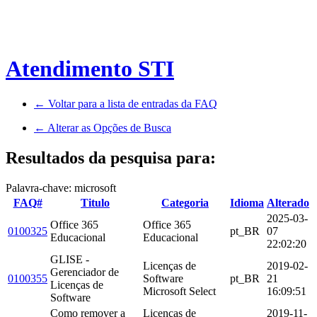
Atendimento STI
← Voltar para a lista de entradas da FAQ
← Alterar as Opções de Busca
Resultados da pesquisa para:
Palavra-chave: microsoft
FAQ#
Titulo
Categoria
Idioma
Alterado
2025-03-
Office 365
Office 365
0100325
pt_BR
07
Educacional
Educacional
22:02:20
GLISE -
Licenças de
2019-02-
Gerenciador de
0100355
Software
pt_BR
21
Licenças de
Microsoft Select
16:09:51
Software
Como remover a
Licenças de
2019-11-