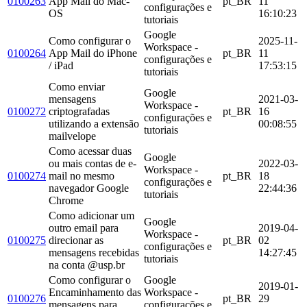
0100263
App Mail do Mac-
pt_BR
11
configurações e
OS
16:10:23
tutoriais
Google
Como configurar o
2025-11-
Workspace -
0100264
App Mail do iPhone
pt_BR
11
configurações e
/ iPad
17:53:15
tutoriais
Como enviar
Google
mensagens
2021-03-
Workspace -
0100272
criptografadas
pt_BR
16
configurações e
utilizando a extensão
00:08:55
tutoriais
mailvelope
Como acessar duas
Google
ou mais contas de e-
2022-03-
Workspace -
0100274
mail no mesmo
pt_BR
18
configurações e
navegador Google
22:44:36
tutoriais
Chrome
Como adicionar um
Google
outro email para
2019-04-
Workspace -
0100275
direcionar as
pt_BR
02
configurações e
mensagens recebidas
14:27:45
tutoriais
na conta @usp.br
Como configurar o
Google
2019-01-
Encaminhamento das
Workspace -
0100276
pt_BR
29
mensagens para
configurações e