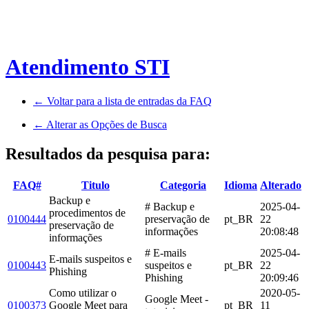
Atendimento STI
← Voltar para a lista de entradas da FAQ
← Alterar as Opções de Busca
Resultados da pesquisa para:
FAQ#
Titulo
Categoria
Idioma
Alterado
Backup e
# Backup e
2025-04-
procedimentos de
0100444
preservação de
pt_BR
22
preservação de
informações
20:08:48
informações
# E-mails
2025-04-
E-mails suspeitos e
0100443
suspeitos e
pt_BR
22
Phishing
Phishing
20:09:46
Como utilizar o
2020-05-
Google Meet -
0100373
Google Meet para
pt_BR
11