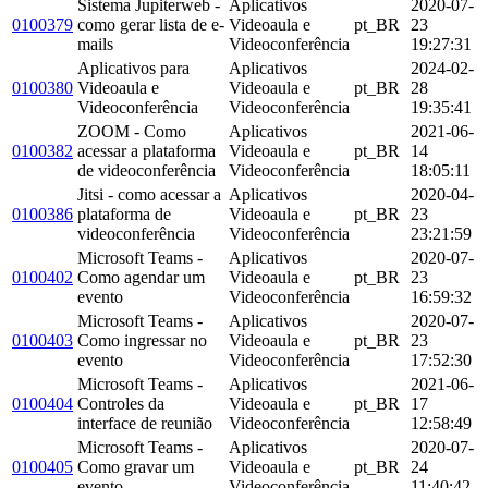
Sistema Jupiterweb -
Aplicativos
2020-07-
0100379
como gerar lista de e-
Videoaula e
pt_BR
23
mails
Videoconferência
19:27:31
Aplicativos para
Aplicativos
2024-02-
0100380
Videoaula e
Videoaula e
pt_BR
28
Videoconferência
Videoconferência
19:35:41
ZOOM - Como
Aplicativos
2021-06-
0100382
acessar a plataforma
Videoaula e
pt_BR
14
de videoconferência
Videoconferência
18:05:11
Jitsi - como acessar a
Aplicativos
2020-04-
0100386
plataforma de
Videoaula e
pt_BR
23
videoconferência
Videoconferência
23:21:59
Microsoft Teams -
Aplicativos
2020-07-
0100402
Como agendar um
Videoaula e
pt_BR
23
evento
Videoconferência
16:59:32
Microsoft Teams -
Aplicativos
2020-07-
0100403
Como ingressar no
Videoaula e
pt_BR
23
evento
Videoconferência
17:52:30
Microsoft Teams -
Aplicativos
2021-06-
0100404
Controles da
Videoaula e
pt_BR
17
interface de reunião
Videoconferência
12:58:49
Microsoft Teams -
Aplicativos
2020-07-
0100405
Como gravar um
Videoaula e
pt_BR
24
evento
Videoconferência
11:40:42