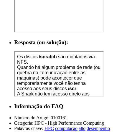
Resposta (ou solução):
Informação do FAQ
Número do Artigo:
0100161
Categoria:
HPC - High Performance Computing
Palavras-chave:
HPC
computação
alto
desempenho