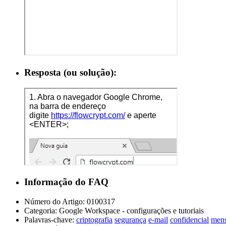
Resposta (ou solução):
Informação do FAQ
Número do Artigo:
0100317
Categoria:
Google Workspace - configurações e tutoriais
Palavras-chave:
criptografia
segurança
e-mail
confidencial
men