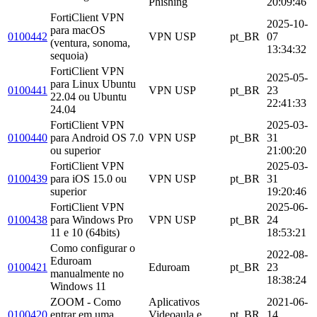
Phishing
20:09:46
FortiClient VPN
2025-10-
para macOS
0100442
VPN USP
pt_BR
07
(ventura, sonoma,
13:34:32
sequoia)
FortiClient VPN
2025-05-
para Linux Ubuntu
0100441
VPN USP
pt_BR
23
22.04 ou Ubuntu
22:41:33
24.04
FortiClient VPN
2025-03-
0100440
para Android OS 7.0
VPN USP
pt_BR
31
ou superior
21:00:20
FortiClient VPN
2025-03-
0100439
para iOS 15.0 ou
VPN USP
pt_BR
31
superior
19:20:46
FortiClient VPN
2025-06-
0100438
para Windows Pro
VPN USP
pt_BR
24
11 e 10 (64bits)
18:53:21
Como configurar o
2022-08-
Eduroam
0100421
Eduroam
pt_BR
23
manualmente no
18:38:24
Windows 11
ZOOM - Como
Aplicativos
2021-06-
0100420
entrar em uma
Videoaula e
pt_BR
14