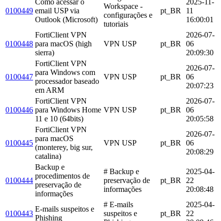
Como acessar o
2025-11-
Workspace -
0100449
email USP via
pt_BR
11
configurações e
Outlook (Microsoft)
16:00:01
tutoriais
FortiClient VPN
2026-07-
0100448
para macOS (high
VPN USP
pt_BR
06
sierra)
20:09:30
FortiClient VPN
2026-07-
para Windows com
0100447
VPN USP
pt_BR
06
processador baseado
20:07:23
em ARM
FortiClient VPN
2026-07-
0100446
para Windows Home
VPN USP
pt_BR
06
11 e 10 (64bits)
20:05:58
FortiClient VPN
2026-07-
para macOS
0100445
VPN USP
pt_BR
06
(monterey, big sur,
20:08:29
catalina)
Backup e
# Backup e
2025-04-
procedimentos de
0100444
preservação de
pt_BR
22
preservação de
informações
20:08:48
informações
# E-mails
2025-04-
E-mails suspeitos e
0100443
suspeitos e
pt_BR
22
Phishing