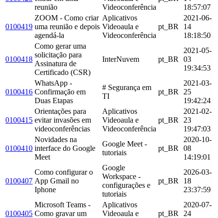
reunião
Videoconferência
18:57:07
ZOOM - Como criar
Aplicativos
2021-06-
0100419
uma reunião e depois
Videoaula e
pt_BR
14
agendá-la
Videoconferência
18:18:50
Como gerar uma
2021-05-
solicitação para
0100418
InterNuvem
pt_BR
03
Assinatura de
19:34:53
Certificado (CSR)
WhatsApp -
2021-03-
# Segurança em
0100416
Confirmação em
pt_BR
25
TI
Duas Etapas
19:42:24
Orientações para
Aplicativos
2021-02-
0100415
evitar invasões em
Videoaula e
pt_BR
23
videoconferências
Videoconferência
19:47:03
Novidades na
2020-10-
Google Meet -
0100410
interface do Google
pt_BR
08
tutoriais
Meet
14:19:01
Google
Como configurar o
2026-03-
Workspace -
0100407
App Gmail no
pt_BR
18
configurações e
Iphone
23:37:59
tutoriais
Microsoft Teams -
Aplicativos
2020-07-
0100405
Como gravar um
Videoaula e
pt_BR
24