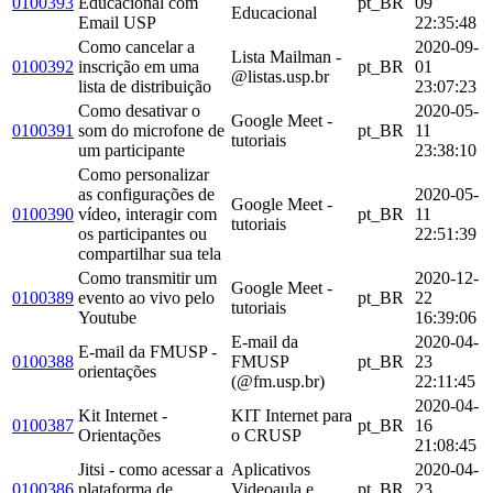
0100393
Educacional com
pt_BR
09
Educacional
Email USP
22:35:48
Como cancelar a
2020-09-
Lista Mailman -
0100392
inscrição em uma
pt_BR
01
@listas.usp.br
lista de distribuição
23:07:23
Como desativar o
2020-05-
Google Meet -
0100391
som do microfone de
pt_BR
11
tutoriais
um participante
23:38:10
Como personalizar
as configurações de
2020-05-
Google Meet -
0100390
vídeo, interagir com
pt_BR
11
tutoriais
os participantes ou
22:51:39
compartilhar sua tela
Como transmitir um
2020-12-
Google Meet -
0100389
evento ao vivo pelo
pt_BR
22
tutoriais
Youtube
16:39:06
E-mail da
2020-04-
E-mail da FMUSP -
0100388
FMUSP
pt_BR
23
orientações
(@fm.usp.br)
22:11:45
2020-04-
Kit Internet -
KIT Internet para
0100387
pt_BR
16
Orientações
o CRUSP
21:08:45
Jitsi - como acessar a
Aplicativos
2020-04-
0100386
plataforma de
Videoaula e
pt_BR
23