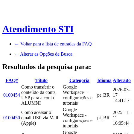
Atendimento STI
← Voltar para a lista de entradas da FAQ
← Alterar as Opções de Busca
Resultados da pesquisa para:
FAQ#
Titulo
Categoria
Idioma
Alterado
Como transferir o
Google
2026-03-
conteúdo da conta
Workspace -
0100454
pt_BR
17
USP para a conta
configurações e
14:41:17
ALUMNI
tutoriais
Google
Como acessar o
2025-11-
Workspace -
0100450
email USP via Mail
pt_BR
11
configurações e
(Apple)
16:05:44
tutoriais
Google