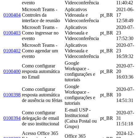
evento
Videoconferência
11:40:42
Microsoft Teams -
Aplicativos
2021-06-
0100404
Controles da
Videoaula e
pt_BR
17
interface de reunião
Videoconferência
12:58:49
Microsoft Teams -
Aplicativos
2020-07-
0100403
Como ingressar no
Videoaula e
pt_BR
23
evento
Videoconferência
17:52:30
Microsoft Teams -
Aplicativos
2020-07-
0100402
Como agendar um
Videoaula e
pt_BR
23
evento
Videoconferência
16:59:32
Google
Como configurar
2020-07-
Workspace -
0100400
resposta automática
pt_BR
20
configurações e
no Email
16:03:36
tutoriais
Google
Como configurar
2020-07-
Workspace -
0100398
resposta automática
pt_BR
10
configurações e
de ausência ou férias
14:51:31
tutoriais
E-mail USP -
Como configurar
2020-07-
Institucional
0100394
delegação de email
pt_BR
31
(Caixa Postal ou
de uso institucional
11:51:18
Grupo)
Acesso Office 365
2024-12-
Office 365